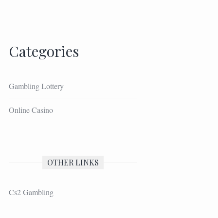
Categories
Gambling Lottery
Online Casino
OTHER LINKS
Cs2 Gambling