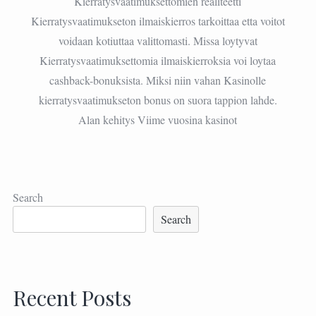
Kierratysvaatimuksettomien realiteetti
Kierratysvaatimukseton ilmaiskierros tarkoittaa etta voitot
voidaan kotiuttaa valittomasti. Missa loytyvat
Kierratysvaatimuksettomia ilmaiskierroksia voi loytaa
cashback-bonuksista. Miksi niin vahan Kasinolle
kierratysvaatimukseton bonus on suora tappion lahde.
Alan kehitys Viime vuosina kasinot
Search
Search
Recent Posts