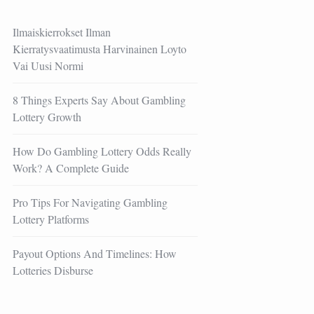
Ilmaiskierrokset Ilman
Kierratysvaatimusta Harvinainen Loyto
Vai Uusi Normi
8 Things Experts Say About Gambling
Lottery Growth
How Do Gambling Lottery Odds Really
Work? A Complete Guide
Pro Tips For Navigating Gambling
Lottery Platforms
Payout Options And Timelines: How
Lotteries Disburse