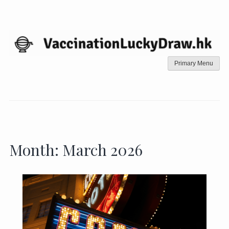
Skip
to
content
Primary Menu
Month:
March 2026